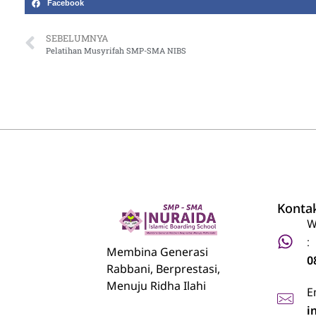
Facebook
SEBELUMNYA
Pelatihan Musyrifah SMP-SMA NIBS
Konta
W
:
Nuraida Islamic Boarding School
Membina Generasi Rabbani, Berprestasi, Menuju Ridha Ilahi
Membina Generasi
0
Rabbani, Berprestasi,
Menuju Ridha Ilahi
E
i