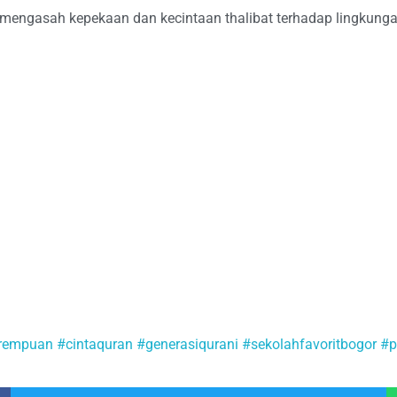
mengasah kepekaan dan kecintaan thalibat terhadap lingkunga
erempuan
#cintaquran
#generasiqurani
#sekolahfavoritbogor
#p