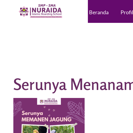
Beranda
Profi
Nuraida Islamic Boarding School
Membina Generasi Rabbani, Berprestasi, Menuju Ridha Ilahi
Serunya Menanam