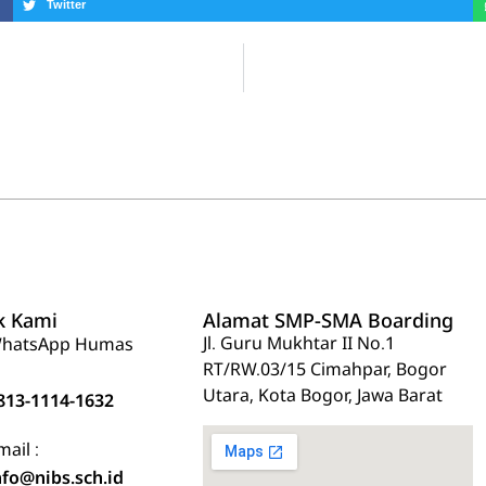
Twitter
k Kami
Alamat SMP-SMA Boarding
Jl. Guru Mukhtar II No.1
hatsApp Humas
RT/RW.03/15 Cimahpar, Bogor
Utara, Kota Bogor, Jawa Barat
813-1114-1632
mail :
nfo@nibs.sch.id