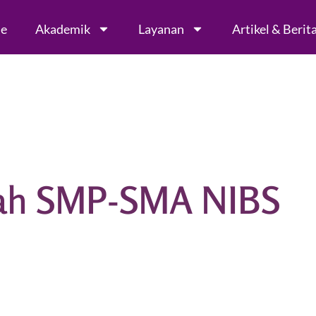
le
Akademik
Layanan
Artikel & Berit
fah SMP-SMA NIBS