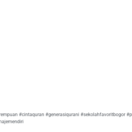
empuan #cintaquran #generasiqurani #sekolahfavoritbogor #
najemendiri