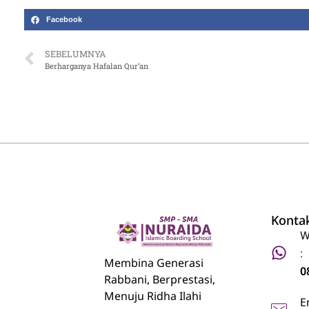
Facebook
SEBELUMNYA
Berharganya Hafalan Qur’an
Konta
W
:
Nuraida Islamic Boarding School
Membina Generasi Rabbani, Berprestasi, Menuju Ridha Ilahi
Membina Generasi
0
Rabbani, Berprestasi,
Menuju Ridha Ilahi
E