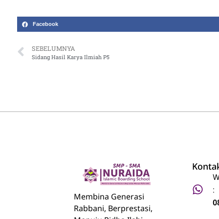
Facebook
SEBELUMNYA
Sidang Hasil Karya Ilmiah P5
Konta
W
:
Nuraida Islamic Boarding School
Membina Generasi Rabbani, Berprestasi, Menuju Ridha Ilahi
Membina Generasi
0
Rabbani, Berprestasi,