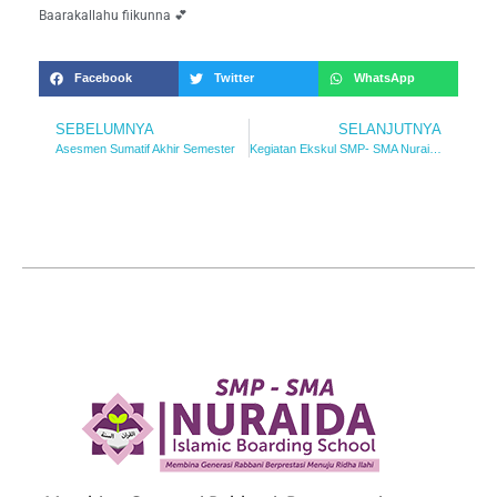
Baarakallahu fiikunna 💕
Facebook
Twitter
WhatsApp
SEBELUMNYA
SELANJUTNYA
Asesmen Sumatif Akhir Semester
Kegiatan Ekskul SMP- SMA Nuraida
Nuraida Islamic Boarding School
Membina Generasi Rabbani, Berprestasi, Menuju Ridha Ilahi