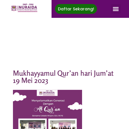
Daftar Sekarang!
Nuraida Islamic Boarding School
Membina Generasi Rabbani, Berprestasi, Menuju Ridha Ilahi
Mukhayyamul Qur’an hari Jum’at
19 Mei 2023