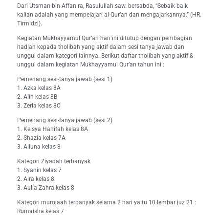
Dari Utsman bin Affan ra, Rasulullah saw. bersabda, “Sebaik-baik
kalian adalah yang mempelajari al-Qur’an dan mengajarkannya.” (HR.
Tirmidzi).
Kegiatan Mukhayyamul Qur’an hari ini ditutup dengan pembagian
hadiah kepada tholibah yang aktif dalam sesi tanya jawab dan
unggul dalam kategori lainnya. Berikut daftar tholibah yang aktif &
unggul dalam kegiatan Mukhayyamul Qur’an tahun ini :
Pemenang sesi-tanya jawab (sesi 1)
1. Azka kelas 8A
2. Alin kelas 8B
3. Zerla kelas 8C
Pemenang sesi-tanya jawab (sesi 2)
1. Keisya Hanifah kelas 8A
2. Shazia kelas 7A
3. Alluna kelas 8
Kategori Ziyadah terbanyak
1. Syanin kelas 7
2. Aira kelas 8
3. Aulia Zahra kelas 8
Kategori murojaah terbanyak selama 2 hari yaitu 10 lembar juz 21 :
Rumaisha kelas 7