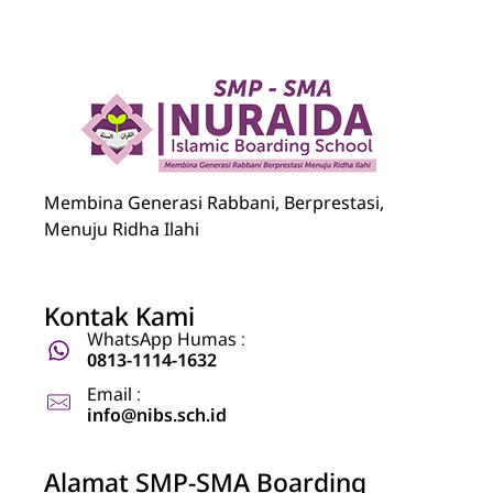
Nuraida Islamic Boarding School
Membina Generasi Rabbani, Berprestasi, Menuju Ridha Ilahi
Membina Generasi Rabbani, Berprestasi,
Menuju Ridha Ilahi
Kontak Kami
WhatsApp Humas :
0813-1114-1632
Email :
info@nibs.sch.id
Alamat SMP-SMA Boarding