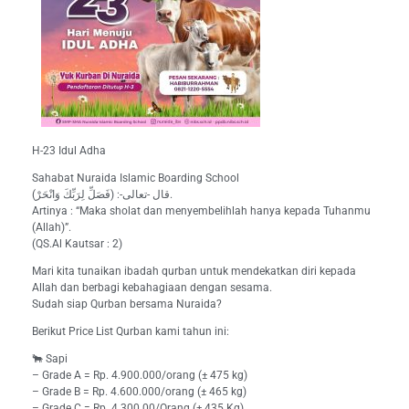
H-23 Idul Adha
Sahabat Nuraida Islamic Boarding School
قال -تعالى-: (فَصَلِّ لِرَبِّكَ وَانْحَرْ).
Artinya : “Maka sholat dan menyembelihlah hanya kepada Tuhanmu
(Allah)”.
(QS.Al Kautsar : 2)
Mari kita tunaikan ibadah qurban untuk mendekatkan diri kepada
Allah dan berbagi kebahagiaan dengan sesama.
Sudah siap Qurban bersama Nuraida?
Berikut Price List Qurban kami tahun ini:
🐂 Sapi
– Grade A = Rp. 4.900.000/orang (± 475 kg)
– Grade B = Rp. 4.600.000/orang (± 465 kg)
– Grade C = Rp. 4.300.00/Orang (± 435 Kg)