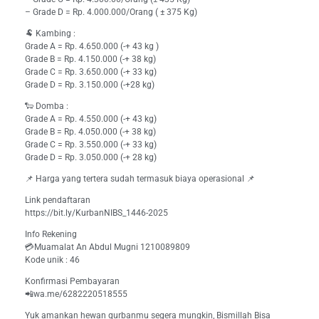
– Grade D = Rp. 4.000.000/Orang ( ± 375 Kg)
🐏 Kambing :
Grade A = Rp. 4.650.000 (-+ 43 kg )
Grade B = Rp. 4.150.000 (-+ 38 kg)
Grade C = Rp. 3.650.000 (-+ 33 kg)
Grade D = Rp. 3.150.000 (-+28 kg)
🐑 Domba :
Grade A = Rp. 4.550.000 (-+ 43 kg)
Grade B = Rp. 4.050.000 (-+ 38 kg)
Grade C = Rp. 3.550.000 (-+ 33 kg)
Grade D = Rp. 3.050.000 (-+ 28 kg)
📌 Harga yang tertera sudah termasuk biaya operasional 📌
Link pendaftaran
https://bit.ly/KurbanNIBS_1446-2025
Info Rekening
💳Muamalat An Abdul Mugni 1210089809
Kode unik : 46
Konfirmasi Pembayaran
📲wa.me/6282220518555
Yuk amankan hewan qurbanmu segera mungkin, Bismillah Bisa