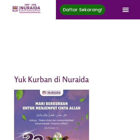
Daftar Sekarang!
Nuraida Islamic Boarding School
Membina Generasi Rabbani, Berprestasi, Menuju Ridha Ilahi
Yuk Kurban di Nuraida