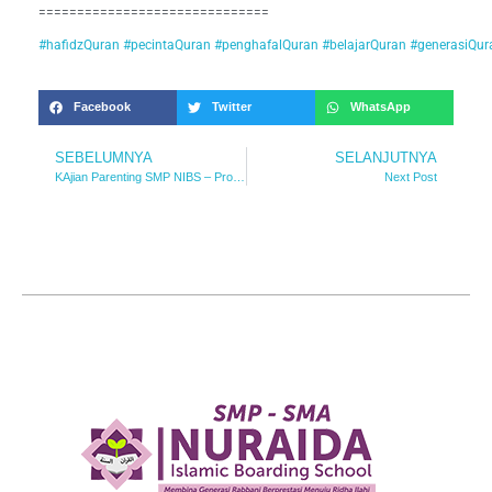
==============================
#hafidzQuran
#pecintaQuran
#penghafalQuran
#belajarQuran
#generasiQur
Facebook
Twitter
WhatsApp
SEBELUMNYA
SELANJUTNYA
KAjian Parenting SMP NIBS – Program Full Day
Next Post