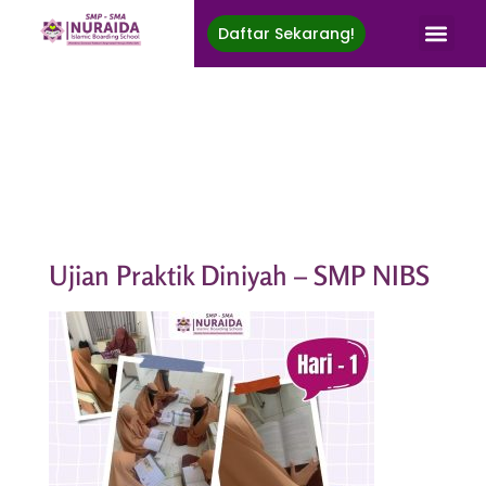
Daftar Sekarang!
Nuraida Islamic Boarding School
Membina Generasi Rabbani, Berprestasi, Menuju Ridha Ilahi
Ujian Praktik Diniyah – SMP NIBS