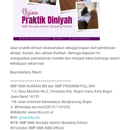
Ujian praktik diniyah dilaksanakan sebagai bagian dari pembinaan
akidah, ibadah, dan akhlak thalibah. Semoga kegiatan ini
menguatkan pemahaman mereka dan menjadi bekal berharga dalam
kehidupan sehari-hari
Baarokallahu fiikum
==============================
SMP-SMA NURAIDA IBS dan SMP PROGRAM FULL DAY
📍Jl. Guru Muchtar No.2, Cimahpar, Kec. Bogor Utara, Kota Bogor,
Jawa Barat 16155
📍di Jalan Achmad Adnawijaya, Bangbarung, Bogor
📱 WhatsApp wa.me/6281311141632
🌺Website: www.nibs.sch.id
🌺IG:
@nuraida_ibs
🌺FB: SMP-SMA Nuraida Islamic Boarding School
🌺Youtube: SMP-SMA NIBS Official