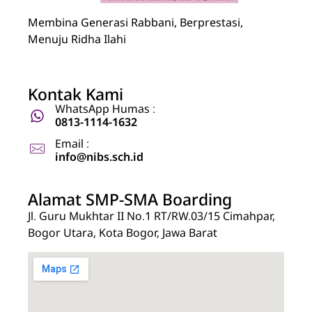
Nuraida Islamic Boarding School
Membina Generasi Rabbani, Berprestasi, Menuju Ridha Ilahi
Membina Generasi Rabbani, Berprestasi,
Menuju Ridha Ilahi
Kontak Kami
WhatsApp Humas :
0813-1114-1632
Email :
info@nibs.sch.id
Alamat SMP-SMA Boarding
Jl. Guru Mukhtar II No.1 RT/RW.03/15 Cimahpar,
Bogor Utara, Kota Bogor, Jawa Barat