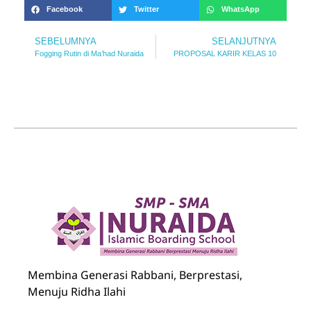
Facebook
Twitter
WhatsApp
SEBELUMNYA
SELANJUTNYA
Fogging Rutin di Ma’had Nuraida
PROPOSAL KARIR KELAS 10
Nuraida Islamic Boarding School
Membina Generasi Rabbani, Berprestasi, Menuju Ridha Ilahi
Membina Generasi Rabbani, Berprestasi,
Menuju Ridha Ilahi