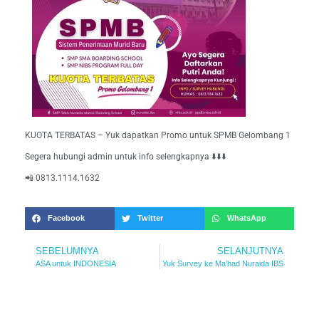
KUOTA TERBATAS – Yuk dapatkan Promo untuk SPMB Gelombang 1
Segera hubungi admin untuk info selengkapnya ⬇️⬇️⬇️
📲 0813.1114.1632
Facebook
Twitter
WhatsApp
SEBELUMNYA
SELANJUTNYA
ASA untuk INDONESIA
Yuk Survey ke Ma’had Nuraida IBS