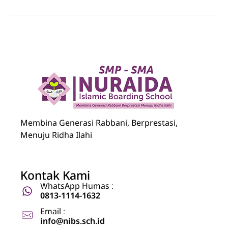
Nuraida Islamic Boarding School
Membina Generasi Rabbani, Berprestasi, Menuju Ridha Ilahi
Membina Generasi Rabbani, Berprestasi,
Menuju Ridha Ilahi
Kontak Kami
WhatsApp Humas :
0813-1114-1632
Email :
info@nibs.sch.id