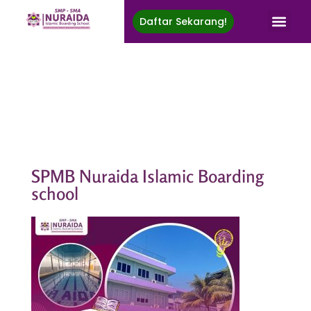
Daftar Sekarang!
Nuraida Islamic Boarding School
Membina Generasi Rabbani, Berprestasi, Menuju Ridha Ilahi
SPMB Nuraida Islamic Boarding
school