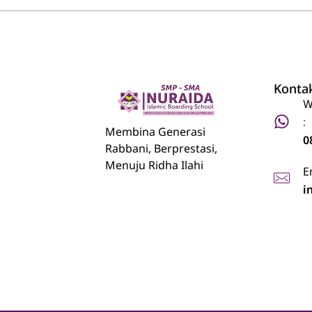
Konta
W
:
Nuraida Islamic Boarding School
Membina Generasi Rabbani, Berprestasi, Menuju Ridha Ilahi
Membina Generasi
0
Rabbani, Berprestasi,
Menuju Ridha Ilahi
E
i