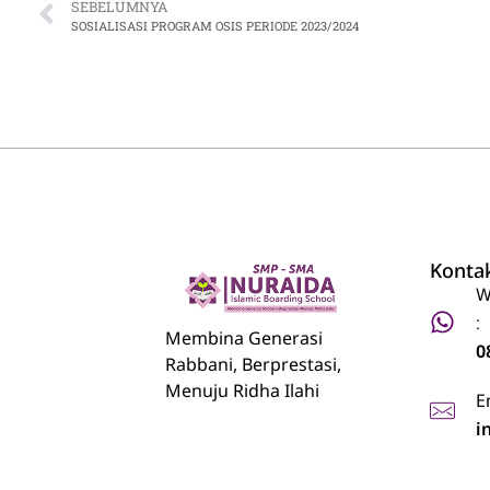
SEBELUMNYA
SOSIALISASI PROGRAM OSIS PERIODE 2023/2024
Konta
W
:
Nuraida Islamic Boarding School
Membina Generasi Rabbani, Berprestasi, Menuju Ridha Ilahi
Membina Generasi
0
Rabbani, Berprestasi,
Menuju Ridha Ilahi
E
i