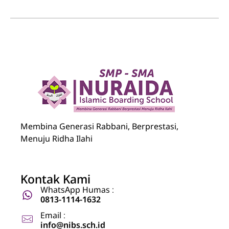
Nuraida Islamic Boarding School
Membina Generasi Rabbani, Berprestasi, Menuju Ridha Ilahi
Membina Generasi Rabbani, Berprestasi,
Menuju Ridha Ilahi
Kontak Kami
WhatsApp Humas :
0813-1114-1632
Email :
info@nibs.sch.id