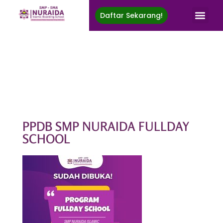
Daftar Sekarang!
Nuraida Islamic Boarding School
Membina Generasi Rabbani, Berprestasi, Menuju Ridha Ilahi
PPDB SMP NURAIDA FULLDAY
SCHOOL