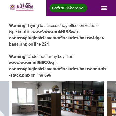
Daftar Sekarang!
Nuraida Islamic Boarding School
Membina Generasi Rabbani, Berprestasi, Menuju Ridha Ilahi
Warning
: Trying to access array offset on value of
type bool in
/www/wwwroot/NIBS/wp-
content/plugins/elementor/includes/base/widget-
base.php
on line
224
Warning
: Undefined array key -1 in
/www/wwwroot/NIBS/wp-
content/plugins/elementor/includes/base/controls
-stack.php
on line
696