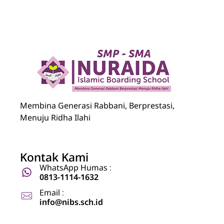
Nuraida Islamic Boarding School
Membina Generasi Rabbani, Berprestasi, Menuju Ridha Ilahi
Membina Generasi Rabbani, Berprestasi,
Menuju Ridha Ilahi
Kontak Kami
WhatsApp Humas :
0813-1114-1632
Email :
info@nibs.sch.id