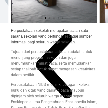
Perpustakaan sekolah merupakan salah satu
sarana sekolah yang berfungsi sebagai sumber
informasi bagi seluruh warga sekolah.
Tujuan dari perpustakaan sekolah adalah untuk
menunjang program sekolah dan juga
menumbuhkan minat baca, serta memudahkan
setiap thalibah untuk dapat mengasah kreativitas
dalam berfikir.
Perpusatakaan NIBS memiliki beragam koleksi
buku dan kitab yang dapat dibaca maupun
dipinjam oleh seluruh warga mahad seperti
Ensklopedia Ilmu Pengetahuan, Ensklopedia Islam,
Kamus Bahasa Arab, Tafsir, Buku Fikih Wanita,