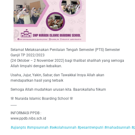
Selamat Melaksanakan Penilaian Tengah Semester (PTS) Semester
Ganjil TP 2022/2023
(24 Oktober – 2 November 2022) bagi thalibat shalihah yang semoga
Allah limpahi dengan kebaikan.
Usaha, Jujur, Yakin, Sabar, dan Tawakkal Insya Allah akan
mendapatkan hasil yang terbaik
Semoga Allah mudahkan urusan kita. Baarokallahu fiikum
🌸 Nuraida Islamic Boarding School 🌸
____
INFORMASI PPDB :
www.ppdb.nibs.sch.id
#ujianpts
#smpsunnah
#sekolahsunnah
#pesantrenputri
#mahadsunnah
#