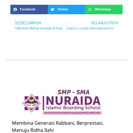
Facebook
Twitter
WhatsApp
SEBELUMNYA
SELANJUTNYA
Talkshow Mahad Nuraida di Rodja TV
Juara 1 Lomba International Green Technology Competition
Nuraida Islamic Boarding School
Membina Generasi Rabbani, Berprestasi, Menuju Ridha Ilahi
Membina Generasi Rabbani, Berprestasi,
Menuju Ridha Ilahi