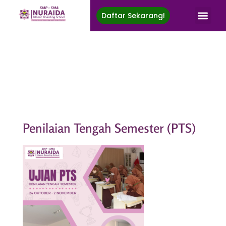
Daftar Sekarang!
Nuraida Islamic Boarding School
Membina Generasi Rabbani, Berprestasi, Menuju Ridha Ilahi
Penilaian Tengah Semester (PTS)