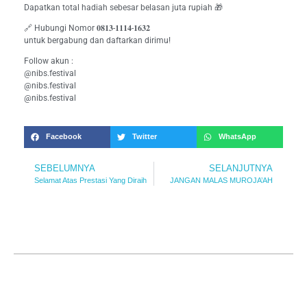
Dapatkan total hadiah sebesar belasan juta rupiah 🎁
🔗 Hubungi Nomor 𝟎𝟖𝟏𝟑-𝟏𝟏𝟏𝟒-𝟏𝟔𝟑𝟐
untuk bergabung dan daftarkan dirimu!
Follow akun :
@nibs.festival
@nibs.festival
@nibs.festival
Facebook
Twitter
WhatsApp
SEBELUMNYA
SELANJUTNYA
Selamat Atas Prestasi Yang Diraih
JANGAN MALAS MUROJA’AH