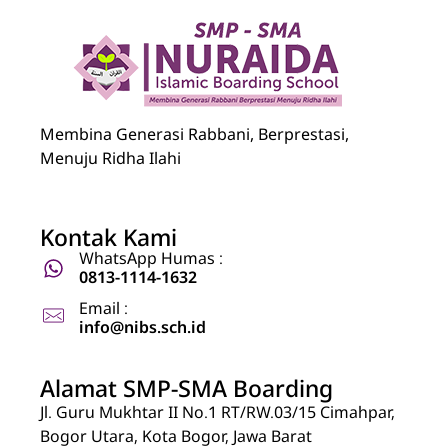
Nuraida Islamic Boarding School
Membina Generasi Rabbani, Berprestasi, Menuju Ridha Ilahi
Membina Generasi Rabbani, Berprestasi,
Menuju Ridha Ilahi
Kontak Kami
WhatsApp Humas :
0813-1114-1632
Email :
info@nibs.sch.id
Alamat SMP-SMA Boarding
Jl. Guru Mukhtar II No.1 RT/RW.03/15 Cimahpar,
Bogor Utara, Kota Bogor, Jawa Barat