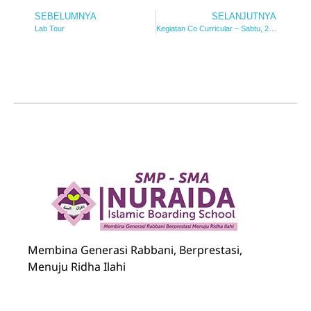
SEBELUMNYA
SELANJUTNYA
Lab Tour
Kegiatan Co Curricular – Sabtu, 20 juli 2024
Nuraida Islamic Boarding School
Membina Generasi Rabbani, Berprestasi, Menuju Ridha Ilahi
Membina Generasi Rabbani, Berprestasi,
Menuju Ridha Ilahi