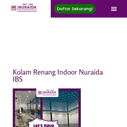
Daftar Sekarang!
Nuraida Islamic Boarding School
Membina Generasi Rabbani, Berprestasi, Menuju Ridha Ilahi
Kolam Renang Indoor Nuraida
IBS