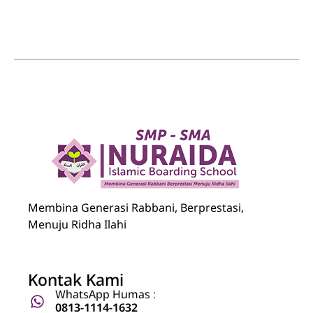
Nuraida Islamic Boarding School
Membina Generasi Rabbani, Berprestasi, Menuju Ridha Ilahi
Membina Generasi Rabbani, Berprestasi,
Menuju Ridha Ilahi
Kontak Kami
WhatsApp Humas :
0813-1114-1632