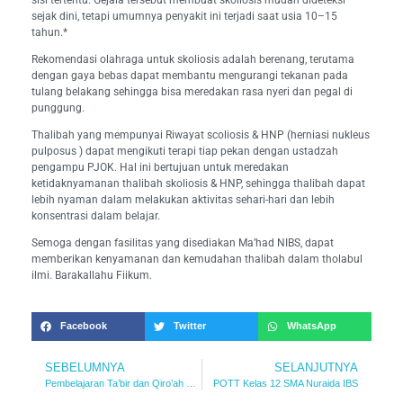
sisi tertentu. Gejala tersebut membuat skoliosis mudah dideteksi
sejak dini, tetapi umumnya penyakit ini terjadi saat usia 10–15
tahun.*
Rekomendasi olahraga untuk skoliosis adalah berenang, terutama
dengan gaya bebas dapat membantu mengurangi tekanan pada
tulang belakang sehingga bisa meredakan rasa nyeri dan pegal di
punggung.
Thalibah yang mempunyai Riwayat scoliosis & HNP (herniasi nukleus
pulposus ) dapat mengikuti terapi tiap pekan dengan ustadzah
pengampu PJOK. Hal ini bertujuan untuk meredakan
ketidaknyamanan thalibah skoliosis & HNP, sehingga thalibah dapat
lebih nyaman dalam melakukan aktivitas sehari-hari dan lebih
konsentrasi dalam belajar.
Semoga dengan fasilitas yang disediakan Ma’had NIBS, dapat
memberikan kenyamanan dan kemudahan thalibah dalam tholabul
ilmi. Barakallahu Fiikum.
Facebook
Twitter
WhatsApp
SEBELUMNYA
SELANJUTNYA
Pembelajaran Ta’bir dan Qiro’ah – Kelas 10 SMA Nuraida IBS
POTT Kelas 12 SMA Nuraida IBS