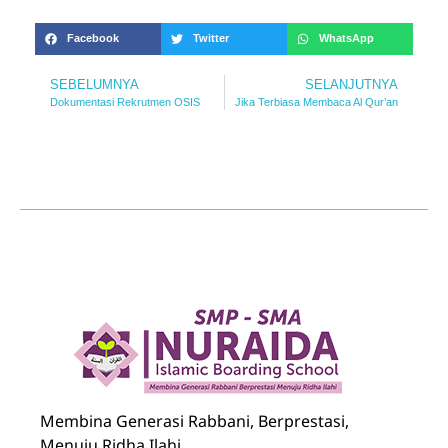
Facebook
Twitter
WhatsApp
SEBELUMNYA
SELANJUTNYA
Dokumentasi Rekrutmen OSIS
Jika Terbiasa Membaca Al Qur’an
Nuraida Islamic Boarding School
Membina Generasi Rabbani, Berprestasi, Menuju Ridha Ilahi
Membina Generasi Rabbani, Berprestasi,
Menuju Ridha Ilahi