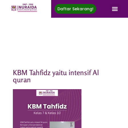
Daftar Sekarang!
Nuraida Islamic Boarding School
Membina Generasi Rabbani, Berprestasi, Menuju Ridha Ilahi
KBM Tahfidz yaitu intensif Al
quran