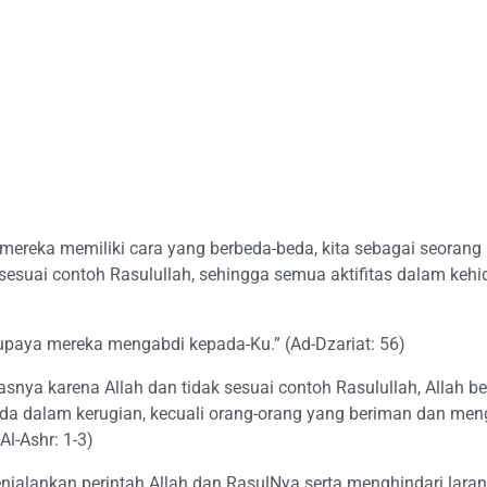
mereka memiliki cara yang berbeda-beda, kita sebagai seoran
 sesuai contoh Rasulullah, sehingga semua aktifitas dalam kehid
upaya mereka mengabdi kepada-Ku.” (Ad-Dzariat: 56)
snya karena Allah dan tidak sesuai contoh Rasulullah, Allah be
a dalam kerugian, kecuali orang-orang yang beriman dan men
l-Ashr: 1-3)
njalankan perintah Allah dan RasulNya serta menghindari lara