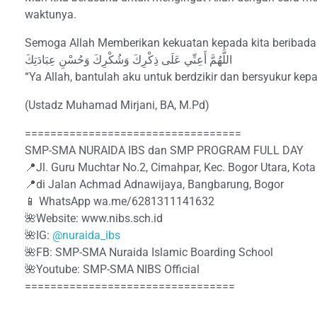
waktunya.
Semoga Allah Memberikan kekuatan kepada kita beribadah
اللَّهُمَّ أَعِنِّي عَلَى ذِكْرِكَ وَشُكْرِكَ وَحُسْنِ عِبَادَتِكَ
“Ya Allah, bantulah aku untuk berdzikir dan bersyukur k
(Ustadz Muhamad Mirjani, BA, M.Pd)
==================================
SMP-SMA NURAIDA IBS dan SMP PROGRAM FULL DAY
📍Jl. Guru Muchtar No.2, Cimahpar, Kec. Bogor Utara, Kot
📍di Jalan Achmad Adnawijaya, Bangbarung, Bogor
📱 WhatsApp wa.me/6281311141632
🌺Website: www.nibs.sch.id
🌺IG:
@nuraida_ibs
🌺FB: SMP-SMA Nuraida Islamic Boarding School
🌺Youtube: SMP-SMA NIBS Official
=================================