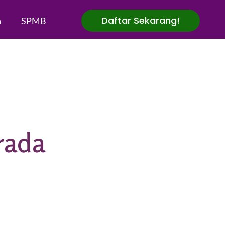
Daftar Sekarang!
a
SPMB
rada