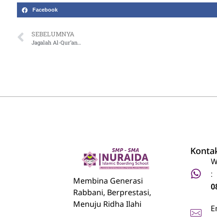
Facebook
SEBELUMNYA
Jagalah Al-Qur’an…
Konta
W
:
Nuraida Islamic Boarding School
Membina Generasi Rabbani, Berprestasi, Menuju Ridha Ilahi
Membina Generasi
0
Rabbani, Berprestasi,
Menuju Ridha Ilahi
E