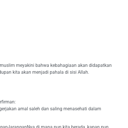
g muslim meyakini bahwa kebahagiaan akan didapatkan
upan kita akan menjadi pahala di sisi Allah.
rfirman:
gerjakan amal saleh dan saling menasehati dalam
ngan-laranganNya di mana pun kita berada, kapan pun