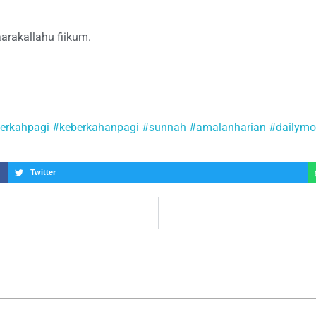
arakallahu fiikum.
erkahpagi
#keberkahanpagi
#sunnah
#amalanharian
#dailymo
Twitter