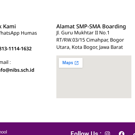
k Kami
Alamat SMP-SMA Boarding
Jl. Guru Mukhtar II No.1
hatsApp Humas
RT/RW.03/15 Cimahpar, Bogor
Utara, Kota Bogor, Jawa Barat
813-1114-1632
mail :
nfo@nibs.sch.id
hool
Follow Us :