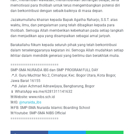
nafi’, menambah wawasan, menumbuhkan semangat belajar, serta
memotivasi para tholibah untuk terus mengembangkan potensi diri
dan berkontribusi dengan sebaik-baiknya di masa depan.
Jazakumullahu khairan kepada Bapak Agatha Raharjo, S.S.T. atas
waktu, ilmu, dan pengalaman yang telah dibagikan kepada para
tholibah. Semoga Allah memberikan keberkahan pada setiap langkah
dan menjadikan apa yang disampaikan sebagai amal jariyah.
Barakallahu fiikum kepada seluruh pihak yang telah berkontribusi
dalam terselenggaranya kegiatan ini. Semoga Allah mudahkan setiap
ikhtiar dalam mendidik generasi yang berilmu dan berakhlak mulia.
=======================
SMP-SMA NURAIDA IBS dan SMP PROGRAM FULL DAY
📍Jl. Guru Muchtar No.2, Cimahpar, Kec. Bogor Utara, Kota Bogor,
Jawa Barat 16155
📍di Jalan Achmad Adnawijaya, Bangbarung, Bogor
📱 WhatsApp wa.me/6281311141632
🌺Website: www.nibs.sch.id
🌺IG:
@nuraida_ibs
🌺FB: SMP-SMA Nuraida Islamic Boarding School
🌺Youtube: SMP-SMA NIBS Official
=======================