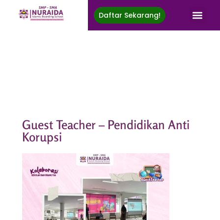
Daftar Sekarang!
Nuraida Islamic Boarding School
Membina Generasi Rabbani, Berprestasi, Menuju Ridha Ilahi
Guest Teacher – Pendidikan Anti
Korupsi