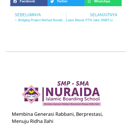
Facebook
Twitter
WhatsApp
SEBELUMNYA
SELANJUTNYA
✨ Bridging Project Ma’had Nuraida IBS ✨
Lulus Masuk PTN Jalur SNBT-UTBK 2026
Nuraida Islamic Boarding School
Membina Generasi Rabbani, Berprestasi, Menuju Ridha Ilahi
Membina Generasi Rabbani, Berprestasi,
Menuju Ridha Ilahi