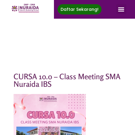
Daftar Sekarang!
Nuraida Islamic Boarding School
Membina Generasi Rabbani, Berprestasi, Menuju Ridha Ilahi
CURSA 10.0 – Class Meeting SMA
Nuraida IBS