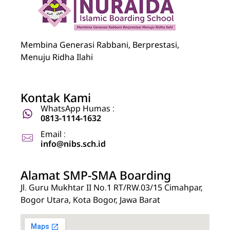
Nuraida Islamic Boarding School
Membina Generasi Rabbani, Berprestasi, Menuju Ridha Ilahi
Membina Generasi Rabbani, Berprestasi,
Menuju Ridha Ilahi
Kontak Kami
WhatsApp Humas :
0813-1114-1632
Email :
info@nibs.sch.id
Alamat SMP-SMA Boarding
Jl. Guru Mukhtar II No.1 RT/RW.03/15 Cimahpar,
Bogor Utara, Kota Bogor, Jawa Barat