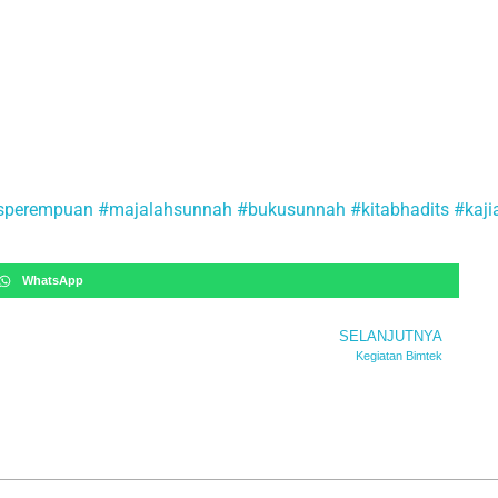
sperempuan
#majalahsunnah
#bukusunnah
#kitabhadits
#kaj
WhatsApp
SELANJUTNYA
Kegiatan Bimtek