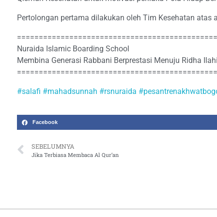
Pertolongan pertama dilakukan oleh Tim Kesehatan atas 
=============================================
Nuraida Islamic Boarding School
Membina Generasi Rabbani Berprestasi Menuju Ridha Ilah
=============================================
#salafi
#mahadsunnah
#rsnuraida
#pesantrenakhwatbog
Facebook
SEBELUMNYA
Jika Terbiasa Membaca Al Qur’an