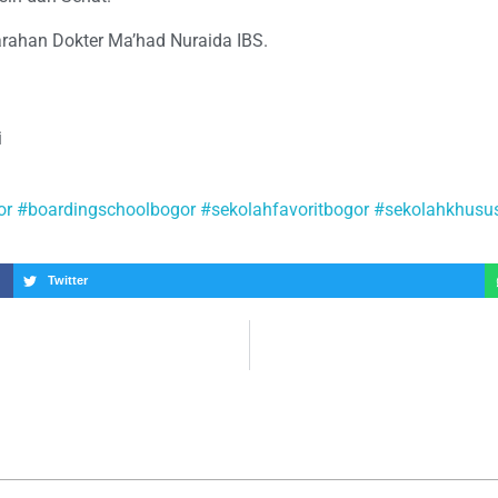
arahan Dokter Ma’had Nuraida IBS.
=
i
=
or
#boardingschoolbogor
#sekolahfavoritbogor
#sekolahkhusu
Twitter