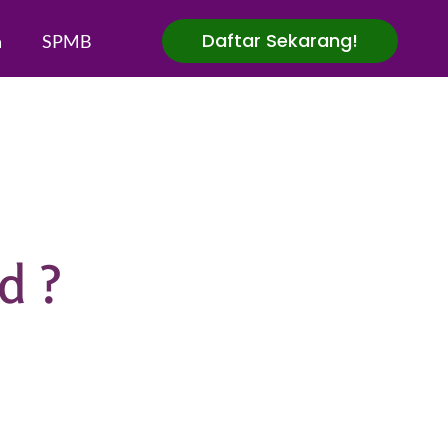
Daftar Sekarang!
a
SPMB
d ?